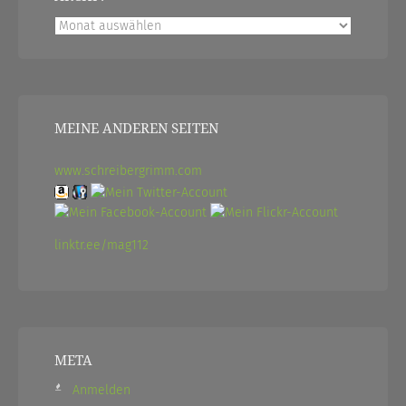
Archiv
MEINE ANDEREN SEITEN
www.schreibergrimm.com
linktr.ee/mag112
META
Anmelden