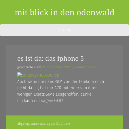
Skip
to
mit blick in den odenwald
content
ein
HEADER
MENU
MENU
blog
aus
es ist da: das iphone 5
dem
odenwald
geschrieben am
21. september 2012
|
kommentieren
|
Auch wenn die nano-SIM von der Telekom noch
zwischendurch
nicht da ist, hat mir ACR mit einer von ihren
wenigen Ersatz-SIMs ausgeholfen, danke!
und
Ich kann nur sagen: GEIL!
nebenher…
abgelegt unter
alle
,
apple & iphone