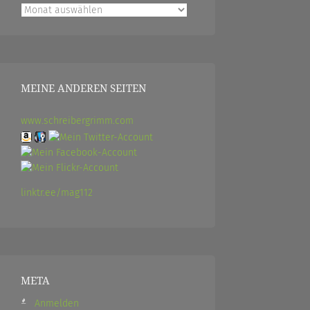
Archiv
MEINE ANDEREN SEITEN
www.schreibergrimm.com
linktr.ee/mag112
META
Anmelden