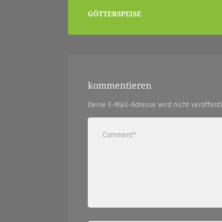
beitragsnavigation
GÖTTERSPEISE
|
zwischendurch
kommentieren
Deine E-Mail-Adresse wird nicht veröffentl
und
nebenher…