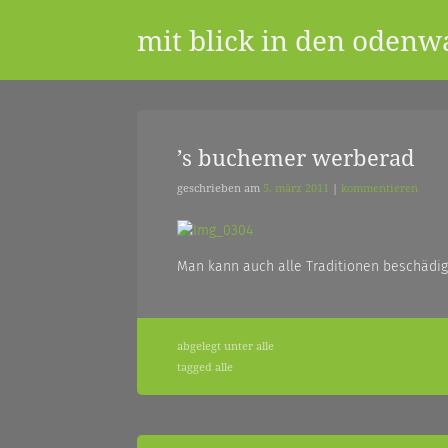
Skip
mit blick in den odenw
to
content
ein
’s buchemer werberad
geschrieben am
5. märz 2011
|
kommentieren
blog
Man kann auch alle Traditionen beschädi
aus
abgelegt unter
alle
dem
tagged
alle
odenwald