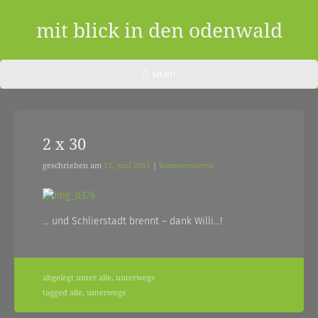
Skip
to
mit blick in den odenwald
content
ein
HEADER
MENU
MENU
blog
aus
2 x 30
dem
odenwald
geschrieben am
11. juni 2011
|
kommentieren
|
zwischendurch
… und Schlierstadt brennt – dank Willi…!
und
nebenher…
abgelegt unter
alle
,
unterwegs
tagged
alle
,
unterwegs