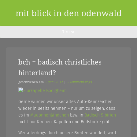
Skip
to
mit blick in den odenwald
content
ein
HEADER
MENU
MENU
blog
aus
bch = badisch christliches
dem
hinterland?
odenwald
|
geschrieben am
5. juni 2012
|
6 kommentar(e)
zwischendurch
Gerne würden wir unser altes Auto-Kennzeichen
und
wieder in Besitz nehmen – nur um zu zeigen, dass
nebenher…
es im
Madonnenländchen
bzw. in
Badisch Sibirien
nicht nur Kirchen, Kapellen und Bildstöcke gibt.
Wer allerdings durch unsere Breiten wandert, wird