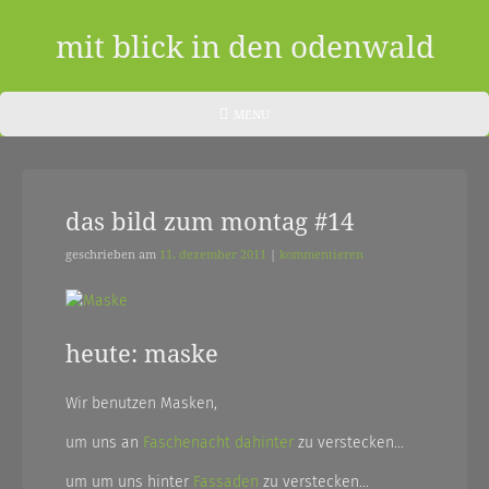
Skip
to
mit blick in den odenwald
content
ein
HEADER
MENU
MENU
blog
aus
das bild zum montag #14
dem
odenwald
geschrieben am
11. dezember 2011
|
kommentieren
|
zwischendurch
heute: maske
und
Wir benutzen Masken,
nebenher…
um uns an
Faschenacht
dahinter
zu verstecken…
um um uns hinter
Fassaden
zu verstecken…