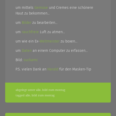
um mittels
Gemüse
und Cremes eine schönere
Haut zu bekommen…
um
Bilder
zu bearbeiten…
um
rauchfreie
Luft zu atmen…
um wie ein Ex-
Weltmeister
zu boxen…
um
Daten
an einem Computer zu erfassen…
Bild:
suckamc
P.S. vielen Dank an
Harald
für den Masken-Tip
abgelegt unter
alle
,
bild zum montag
tagged
alle
,
bild zum montag