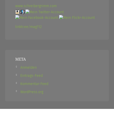
www.schreibergrimm.com
linktr.ee/mag112
META
Anmelden
Eintrags-Feed
Kommentar-Feed
WordPress.org