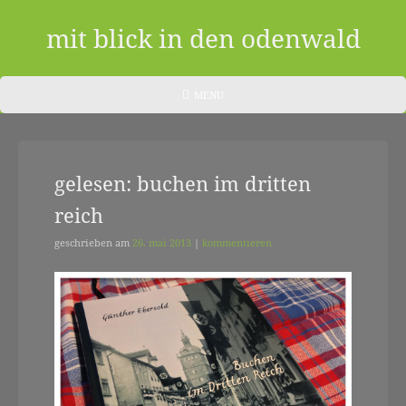
Skip
to
mit blick in den odenwald
content
ein
HEADER
MENU
MENU
blog
aus
gelesen: buchen im dritten
dem
reich
odenwald
|
geschrieben am
26. mai 2013
|
kommentieren
zwischendurch
und
nebenher…