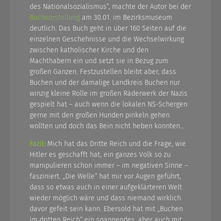
des Nationalsozialismus“, machte der Autor bei der
Buchvorstellung
am 30.01. im Bezirksmuseum
deutlich. Das Buch geht in über 160 Seiten auf die
einzelnen Geschehnisse und die Wechselwirkung
zwischen katholischer Kirche und den
Machthabern ein und setzt sie in Bezug zum
großen Ganzen. Festzustellen bleibt aber, dass
Buchen und der damalige Landkreis Buchen nur
winzig kleine Rolle im großen Räderwerk der Nazis
gespielt hat – auch wenn die lokalen NS-Schergen
gerne mit den großen Hunden pinkeln gehen
wollten und doch das Bein nicht heben konnten…
Fazit:
Mich hat das Dritte Reich und die Frage, wie
Hitler es geschafft hat, ein ganzes Volk so zu
manipulieren schon immer – im negativen Sinne –
fasziniert. „Die Welle“ hat mir vor Augen geführt,
dass so etwas auch in einer aufgeklärteren Welt
wieder möglich wäre und dass niemand wirklich
davor gefeit sein kann. Ebersold hat mit „Buchen
im dritten Reich“ ein spannendes, aber auch mit