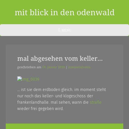
Skip
to
mit blick in den odenwald
content
ein
HEADER
MENU
MENU
blog
aus
mal abgesehen vom keller…
dem
odenwald
geschrieben am
19. januar 2010
|
kommentieren
|
zwischendurch
… ist sie dem erdboden gleich. im moment steht
nur noch das keller- und klogeschoss der
und
frankenlandhalle. mal sehen, wann die
straße
nebenher…
wieder frei gegeben wird.