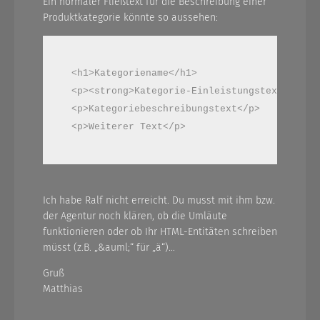
Ein normaler Fließtext für die Beschreibung einer
Produktkategorie könnte so aussehen:
<h1>Kategoriename</h1>

<p><strong>Kategorie-Einleistungstext</stron
<p>Kategoriebeschreibungstext</p>

<p>Weiterer Text</p>
Ich habe Ralf nicht erreicht. Du musst mit ihm bzw.
der Agentur noch klären, ob die Umläute
funktionieren oder ob Ihr HTML-Entitäten schreiben
müsst (z.B. „&auml;“ für „ä“)…
Gruß
Matthias