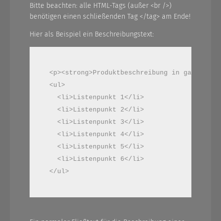
Bitte beachten: alle HTML-Tags (außer <br />)
benötigen einen schließenden Tag </tag> am Ende!
Hier als Beispiel ein Beschreibungstext:
<p><strong>Produktbeschreibung in ganzen Sät
<ul>

  <li>Listenpunkt 1</li>

  <li>Listenpunkt 2</li>

  <li>Listenpunkt 3</li>

  <li>Listenpunkt 4</li>

  <li>Listenpunkt 5</li>

  <li>Listenpunkt 6</li>

</ul>