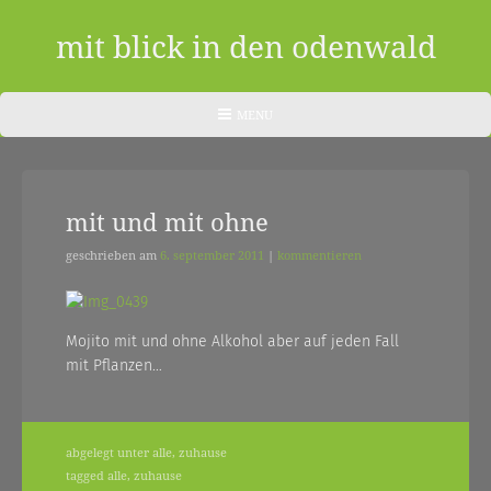
Skip
to
mit blick in den odenwald
content
ein
HEADER
MENU
MENU
blog
aus
mit und mit ohne
dem
odenwald
geschrieben am
6. september 2011
|
kommentieren
|
zwischendurch
Mojito mit und ohne Alkohol aber auf jeden Fall
mit Pflanzen…
und
nebenher…
abgelegt unter
alle
,
zuhause
tagged
alle
,
zuhause