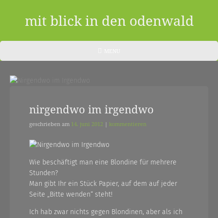
Skip
to
mit blick in den odenwald
content
ein
HEADER
MENU
MENU
blog
aus
dem
nirgendwo im irgendwo
odenwald
geschrieben am
14. juni 2012
|
kommentieren
|
zwischendurch
Wie beschäftigt man eine Blondine für mehrere
und
Stunden?
nebenher…
Man gibt Ihr ein Stück Papier, auf dem auf jeder
Seite „Bitte wenden“ steht!
Ich hab zwar nichts gegen Blondinen, aber als ich