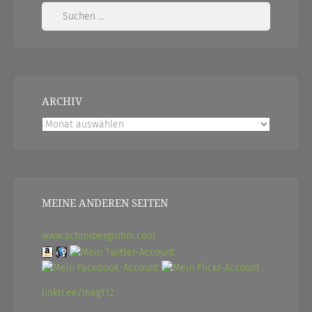
Suchen
nach:
ARCHIV
Archiv
MEINE ANDEREN SEITEN
www.schreibergrimm.com
linktr.ee/mag112