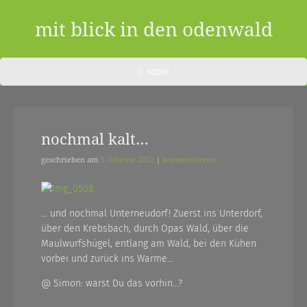
Skip
to
mit blick in den odenwald
content
ein
HEADER
MENU
MENU
blog
aus
nochmal kalt…
dem
odenwald
geschrieben am
5. februar 2012
|
kommentieren
|
zwischendurch
… und nochmal Unterneudorf! Zuerst ins Unterdorf,
über den Krebsbach, durch Opas Wald, über die
und
Maulwurfshügel, entlang am Wald, bei den Kühen
nebenher…
vorbei und zurück ins Warme…
@ Simon: warst Du das vorhin…?