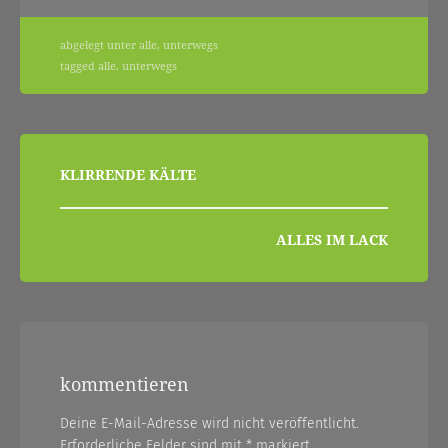
abgelegt unter
alle
,
unterwegs
tagged
alle
,
unterwegs
beitragsnavigation
KLIRRENDE KÄLTE
ALLES IM LACK
kommentieren
Deine E-Mail-Adresse wird nicht veröffentlicht.
Erforderliche Felder sind mit
*
markiert