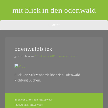
Skip
to
mit blick in den odenwald
content
ein
HEADER
MENU
MENU
blog
aus
odenwaldblick
dem
odenwald
geschrieben am
16. oktober 2011
|
kommentieren
|
zwischendurch
Blick von Stürzenhardt über den Odenwald
Richtung Buchen.
und
nebenher…
abgelegt unter
alle
,
unterwegs
tagged
alle
,
unterwegs