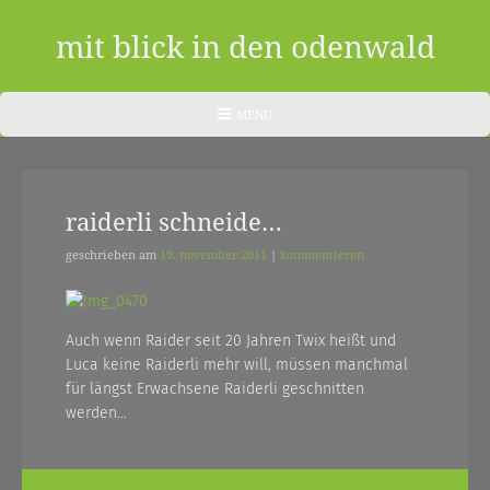
Skip
to
mit blick in den odenwald
content
ein
HEADER
MENU
MENU
blog
aus
raiderli schneide…
dem
odenwald
geschrieben am
19. november 2011
|
kommentieren
|
zwischendurch
Auch wenn Raider seit 20 Jahren Twix heißt und
Luca keine Raiderli mehr will, müssen manchmal
und
für längst Erwachsene Raiderli geschnitten
nebenher…
werden…