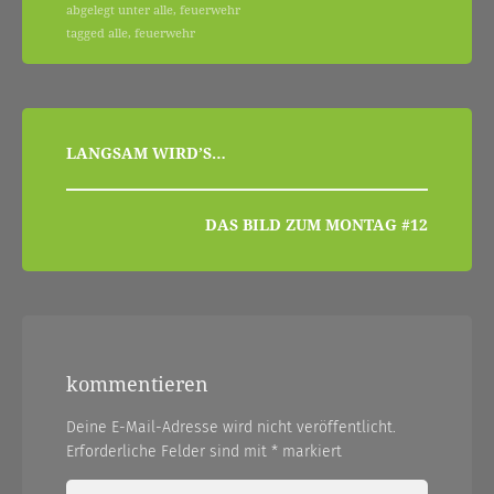
abgelegt unter
alle
,
feuerwehr
tagged
alle
,
feuerwehr
beitragsnavigation
LANGSAM WIRD’S…
DAS BILD ZUM MONTAG #12
kommentieren
Deine E-Mail-Adresse wird nicht veröffentlicht.
Erforderliche Felder sind mit
*
markiert