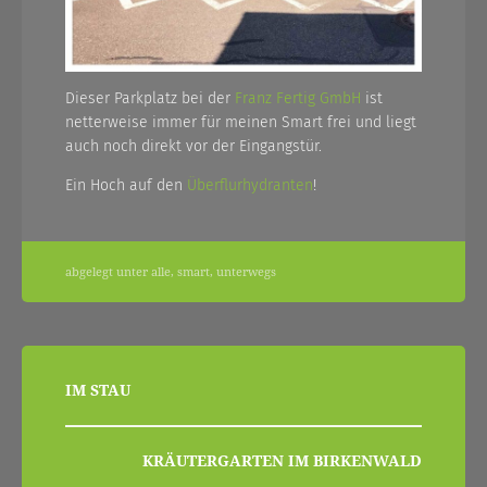
Dieser Parkplatz bei der
Franz Fertig GmbH
ist
netterweise immer für meinen Smart frei und liegt
auch noch direkt vor der Eingangstür.
Ein Hoch auf den
Überflurhydranten
!
abgelegt unter
alle
,
smart
,
unterwegs
beitragsnavigation
IM STAU
KRÄUTERGARTEN IM BIRKENWALD