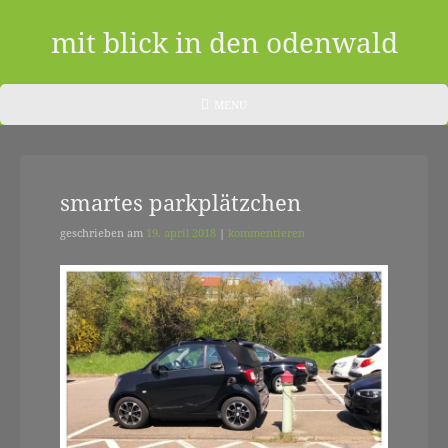
Skip
to
mit blick in den odenwald
content
ein
HEADER
MENU
MENU
blog
aus
smartes parkplätzchen
dem
odenwald
geschrieben am
19. april 2018
|
kommentieren
|
zwischendurch
und
nebenher…