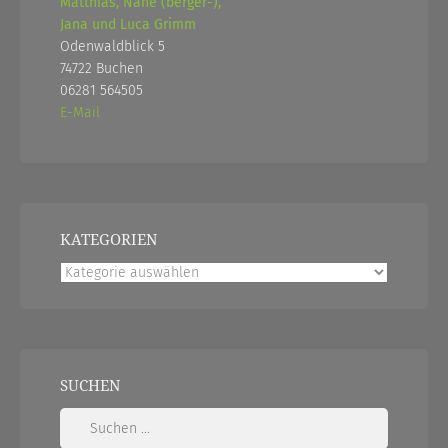
Matthias, Nane (berger-),
Jana und Luca Grimm
Odenwaldblick 5
74722 Buchen
06281 564505
E-Mail
KATEGORIEN
Kategorien
SUCHEN
Suchen
nach: