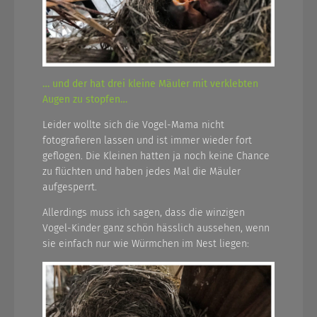
… und der hat drei kleine Mäuler mit verklebten
Augen zu stopfen…
Leider wollte sich die Vogel-Mama nicht
fotografieren lassen und ist immer wieder fort
geflogen. Die Kleinen hatten ja noch keine Chance
zu flüchten und haben jedes Mal die Mäuler
aufgesperrt.
Allerdings muss ich sagen, dass die winzigen
Vogel-Kinder ganz schön hässlich aussehen, wenn
sie einfach nur wie Würmchen im Nest liegen: