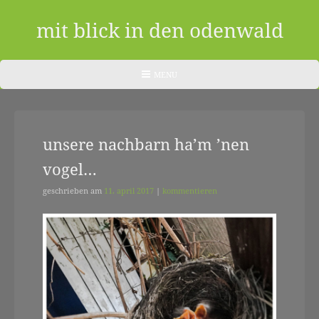
Skip
to
mit blick in den odenwald
content
ein
HEADER
MENU
MENU
blog
aus
unsere nachbarn ha’m ’nen
dem
vogel…
odenwald
|
geschrieben am
11. april 2017
|
kommentieren
zwischendurch
und
nebenher…