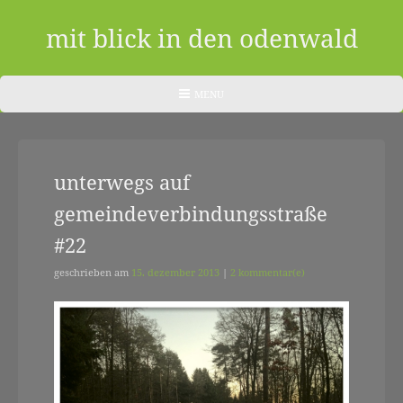
Skip
to
mit blick in den odenwald
content
ein
HEADER
MENU
MENU
blog
aus
unterwegs auf
dem
gemeindeverbindungsstraße
odenwald
#22
|
zwischendurch
geschrieben am
15. dezember 2013
|
2 kommentar(e)
und
nebenher…