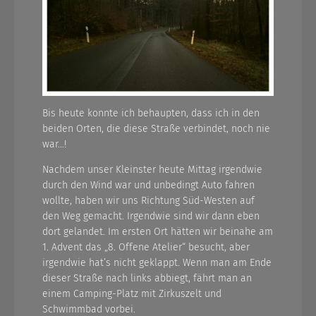
Bis heute konnte ich behaupten, dass ich in den
beiden Orten, die diese Straße verbindet, noch nie
war…!
Nachdem unser Kleinster heute Mittag irgendwie
durch den Wind war und unbedingt Auto fahren
wollte, haben wir uns Richtung Süd-Westen auf
den Weg gemacht. Irgendwie sind wir dann eben
dort gelandet. Im ersten Ort hätten wir beinahe am
1. Advent das „8. Offene Atelier“ besucht, aber
irgendwie hat’s nicht geklappt. Wenn man am Ende
dieser Straße nach links abbiegt, fährt man an
einem Camping-Platz mit Zirkuszelt und
Schwimmbad vorbei.