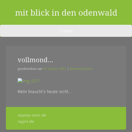
Skip
to
mit blick in den odenwald
content
ein
HEADER
MENU
MENU
blog
aus
vollmond…
dem
odenwald
geschrieben am
19. januar 2011
|
kommentieren
|
zwischendurch
Mehr braucht’s heute nicht…
und
nebenher…
abgelegt unter
alle
tagged
alle