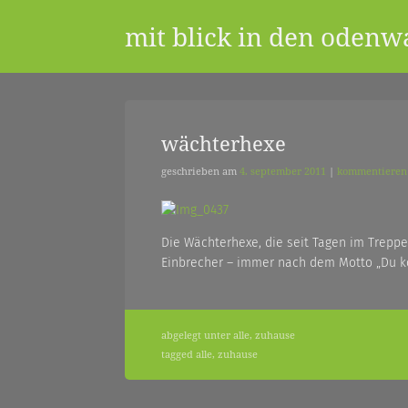
Skip
mit blick in den odenw
to
content
ein
wächterhexe
geschrieben am
4. september 2011
|
kommentieren
blog
Die Wächterhexe, die seit Tagen im Treppen
aus
Einbrecher – immer nach dem Motto „Du k
dem
abgelegt unter
alle
,
zuhause
tagged
alle
,
zuhause
odenwald