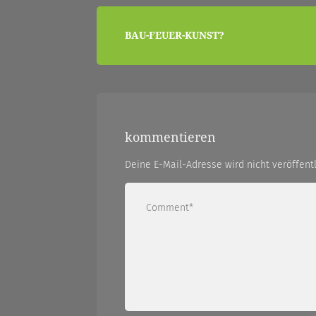
beitragsnavigation
BAU-FEUER-KUNST?
|
zwischendurch
kommentieren
und
Deine E-Mail-Adresse wird nicht veröffentl
nebenher…