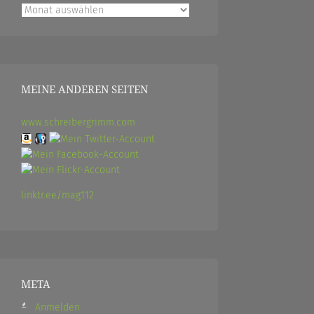
Archiv
MEINE ANDEREN SEITEN
www.schreibergrimm.com
linktr.ee/mag112
META
Anmelden