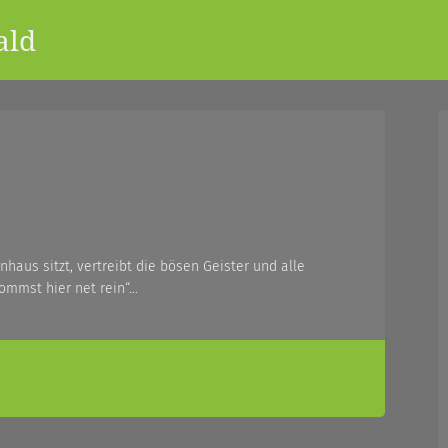
ald
haus sitzt, vertreibt die bösen Geister und alle
ommst hier net rein“…