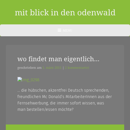
Skip
to
mit blick in den odenwald
content
ein
HEADER
MENU
MENU
blog
aus
wo findet man eigentlich…
dem
odenwald
geschrieben am
1. märz 2011
|
2 kommentar(e)
|
zwischendurch
… die hübschen, akzentfrei Deutsch sprechenden,
freundlichen Mc Donald’s MitarbeiterInnen aus der
und
Fernsehwerbung, die immer sofort wissen, was
nebenher…
man bestellen/essen möchte?