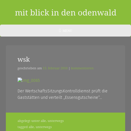
Skip
to
mit blick in den odenwald
content
ein
HEADER
MENU
MENU
blog
aus
wsk
dem
odenwald
geschrieben am
13. februar 2010
|
kommentieren
|
zwischendurch
Der WertschaftsSitzungsKontrolldiemst prüft die
Gaststätten und verteilt „Essensgutscheine“…
und
nebenher…
abgelegt unter
alle
,
unterwegs
tagged
alle
,
unterwegs