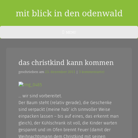
Skip
to
mit blick in den odenwald
content
ein
HEADER
MENU
MENU
blog
aus
das christkind kann kommen
dem
odenwald
geschrieben am
23. dezember 2011
|
3 kommentar(e)
|
zwischendurch
… wir sind vorbereitet.
Der Baum steht (relativ gerade), die Geschenke
und
sind verpackt (meine hab‘ ich sinnvoller Weise
nebenher…
einpacken lassen – bis auf eines, das erkennt man
gleich), der Kühlschrank ist voll, die Kinder warten
gespannt und im Ofen brennt Feuer (damit der
Weihnachtsmann dem Christkind mit seinen