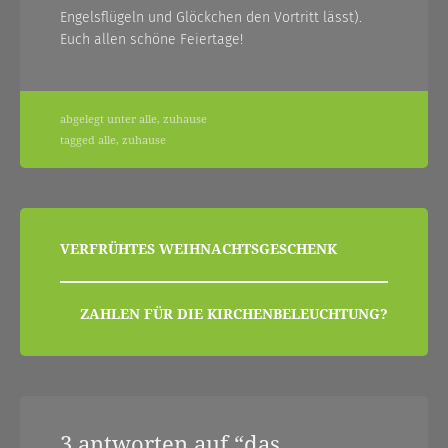
Engelsflügeln und Glöckchen den Vortritt lässt).
Euch allen schöne Feiertage!
abgelegt unter
alle
,
zuhause
tagged
alle
,
zuhause
beitragsnavigation
VERFRÜHTES WEIHNACHTSGESCHENK
ZAHLEN FÜR DIE KIRCHENBELEUCHTUNG?
3 antworten auf “
das