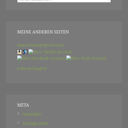
MEINE ANDEREN SEITEN
www.schreibergrimm.com
linktr.ee/mag112
META
Anmelden
Eintrags-Feed