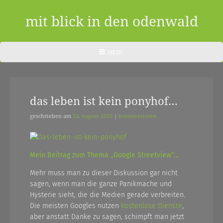
Skip
to
mit blick in den odenwald
content
ein
HEADER
MENU
MENU
blog
aus
das leben ist kein ponyhof…
dem
odenwald
geschrieben am
24. august 2010
|
kommentieren
|
zwischendurch
Mein Beitrag zum Thema „Google Streetview“…
und
Mehr muss man zu dieser Diskussion gar nicht
sagen, wenn man die ganze Panikmache und
nebenher…
Hysterie sieht, die die Medien gerade verbreiten.
Die meisten Googles nutzen
kostenlose Dienste
,
aber anstatt Danke zu sagen, schimpft man jetzt