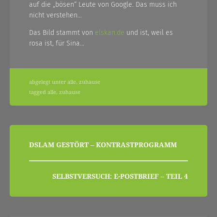
auf die „bösen“ Leute von Google. Das muss ich
nicht verstehen…
Das Bild stammt von
elskan.de
und ist, weil es
rosa ist, für Sina…
abgelegt unter
alle
,
zuhause
tagged
alle
,
zuhause
beitragsnavigation
DSLAM GESTÖRT – KONTRASTPROGRAMM
SELBSTVERSUCH: E-POSTBRIEF – TEIL 4