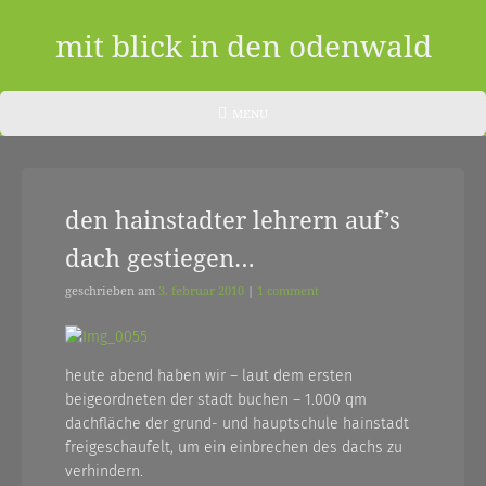
Skip
to
mit blick in den odenwald
content
ein
HEADER
MENU
MENU
blog
aus
den hainstadter lehrern auf’s
dem
dach gestiegen…
odenwald
|
geschrieben am
3. februar 2010
|
1 comment
zwischendurch
und
heute abend haben wir – laut dem ersten
beigeordneten der stadt buchen – 1.000 qm
nebenher…
dachfläche der grund- und hauptschule hainstadt
freigeschaufelt, um ein einbrechen des dachs zu
verhindern.