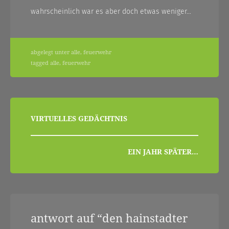
wahrscheinlich war es aber doch etwas weniger…
abgelegt unter
alle
,
feuerwehr
tagged
alle
,
feuerwehr
beitragsnavigation
VIRTUELLES GEDÄCHTNIS
EIN JAHR SPÄTER…
antwort auf “
den hainstadter