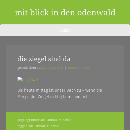
Skip
to
mit blick in den odenwald
content
ein
HEADER
MENU
MENU
blog
aus
die ziegel sind da
dem
odenwald
geschrieben am
1. august 2011
|
kommentieren
|
zwischendurch
Bis heute mittag ist unser Dach zu – wenn die
Menge der Ziegel richtig berechnet ist…
und
nebenher…
abgelegt unter
alle
,
anbau
,
zuhause
tagged
alle
,
anbau
,
zuhause