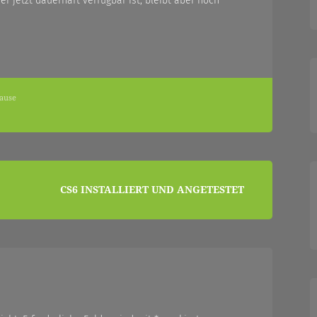
er jetzt dauerhaft verfügbar ist, bleibt aber noch
ause
CS6 INSTALLIERT UND ANGETESTET