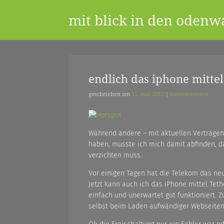
Skip
mit blick in den odenw
to
content
ein
endlich das iphone mittel
geschrieben am
15. mai 2012
|
kommentieren
blog
Während andere – mit aktuellen Verträgen
aus
haben, musste ich mich damit abfinden, d
verzichten muss.
Vor einigen Tagen hat die Telekom das neue
dem
Jetzt kann auch ich das iPhone mittel Tet
einfach und unerwartet gut funktioniert. 
selbst beim Laden aufwändiger Webseiten 
odenwald