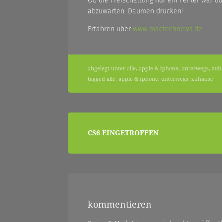
Ob die Freischaltung nur ein Fehler war od
abzuwarten. Daumen drücken!
Erfahren über
www.mactechnews.de
|
abgelegt unter
alle
,
apple & iphone
,
unterwegs
,
zuh
zwischendurch
tagged
alle
,
apple & iphone
,
unterwegs
,
zuhause
und
beitragsnavigation
CS6 EINGETROFFEN
nebenher…
kommentieren