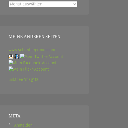
Archiv
MEINE ANDEREN SEITEN
www.schreibergrimm.com
linktr.ee/mag112
META
Anmelden