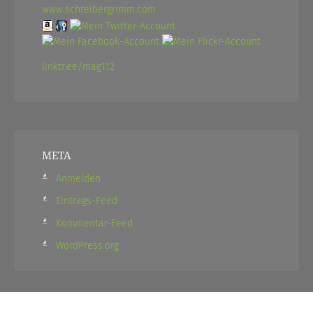
www.schreibergrimm.com
linktr.ee/mag112
META
Anmelden
Eintrags-Feed
Kommentar-Feed
WordPress.org