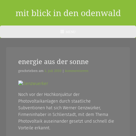
Skip
to
mit blick in den odenwald
content
ein
HEADER
MENU
MENU
blog
aus
energie aus der sonne
dem
odenwald
geschrieben am
1. juli 2010
|
kommentieren
|
zwischendurch
Noch vor der Hochkonjuktur der
Photovoltaikanlagen durch staatliche
und
Subventionen hat sich Werner Genzwürker,
nebenher…
Firmeninhaber in Schlierstadt, mit dem Thema
Photovoltaik auseinander gesetzt und schnell die
Vorteile erkannt.