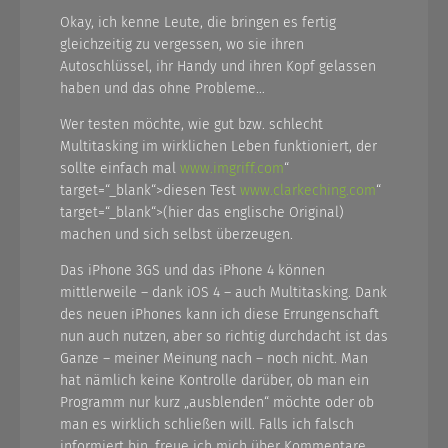
Okay, ich kenne Leute, die bringen es fertig
gleichzeitig zu vergessen, wo sie ihren
Autoschlüssel, ihr Handy und ihren Kopf gelassen
haben und das ohne Probleme…
Wer testen möchte, wie gut bzw. schlecht
Multitasking im wirklichen Leben funktioniert, der
sollte einfach mal
www.imgriff.com
“
target=“_blank“>diesen Test
www.clarkeching.com
“
target=“_blank“>(hier das englische Original)
machen und sich selbst überzeugen.
Das iPhone 3GS und das iPhone 4 können
mittlerweile – dank iOS 4 – auch Multitasking. Dank
des neuen iPhones kann ich diese Errungenschaft
nun auch nutzen, aber so richtig durchdacht ist das
Ganze – meiner Meinung nach – noch nicht. Man
hat nämlich keine Kontrolle darüber, ob man ein
Programm nur kurz „ausblenden“ möchte oder ob
man es wirklich schließen will. Falls ich falsch
informiert bin, freue ich mich über Kommentare.