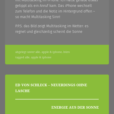
mit Multitasking im iPhone: ich hatte gerade etwas
getippt als ein Anruf kam. Das iPhone wechselt
zum Telefon und die Notiz im Hintergrund offen –
so macht Multitasking Sinn!
P.P.S. das Bild zeigt Multitasking im Wetter: es
regnet und gleichzeitig scheint die Sonne
abgelegt unter
alle
,
apple & iphone
,
büro
tagged
alle
,
apple & iphone
beitragsnavigation
ED VON SCHLECK – NEUERDINGS OHNE
LASCHE
ENERGIE AUS DER SONNE