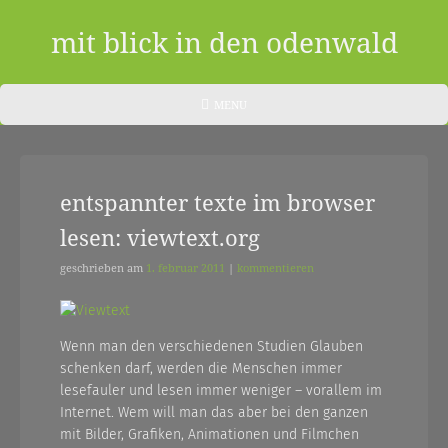
Skip
to
mit blick in den odenwald
content
ein
HEADER
MENU
MENU
blog
aus
entspannter texte im browser
dem
lesen: viewtext.org
odenwald
|
geschrieben am
1. februar 2011
|
kommentieren
zwischendurch
und
Wenn man den verschiedenen Studien Glauben
schenken darf, werden die Menschen immer
nebenher…
lesefauler und lesen immer weniger – vorallem im
Internet. Wem will man das aber bei den ganzen
mit Bilder, Grafiken, Animationen und Filmchen