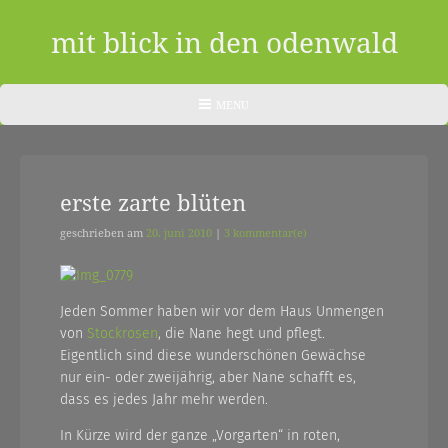
Skip
to
mit blick in den odenwald
content
ein
HEADER
MENU
MENU
blog
aus
erste zarte blüten
dem
odenwald
geschrieben am
20. juni 2010
|
3 kommentar(e)
|
zwischendurch
Jeden Sommer haben wir vor dem Haus Unmengen
von
Stockrosen
, die Nane hegt und pflegt.
und
Eigentlich sind diese wunderschönen Gewächse
nebenher…
nur ein- oder zweijährig, aber Nane schafft es,
dass es jedes Jahr mehr werden.
In Kürze wird der ganze „Vorgarten“ in roten,