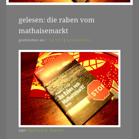
gelesen: die raben vom
mathaisemarkt
geschrieben am
8. juli 2012
|
kommentieren
von
Manfred H. Krämer