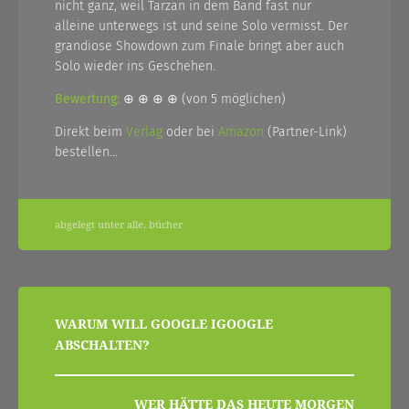
nicht ganz, weil Tarzan in dem Band fast nur
alleine unterwegs ist und seine Solo vermisst. Der
grandiose Showdown zum Finale bringt aber auch
Solo wieder ins Geschehen.
Bewertung:
⊕ ⊕ ⊕ ⊕ (von 5 möglichen)
Direkt beim
Verlag
oder bei
Amazon
(Partner-Link)
bestellen…
abgelegt unter
alle
,
bücher
beitragsnavigation
WARUM WILL GOOGLE IGOOGLE
ABSCHALTEN?
WER HÄTTE DAS HEUTE MORGEN