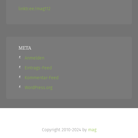
linktr.ee/mag112
META
Anmelden
Eintrags-Feed
Kommentar-Feed
WordPress.org
Copyright 2010-2024 by
mag