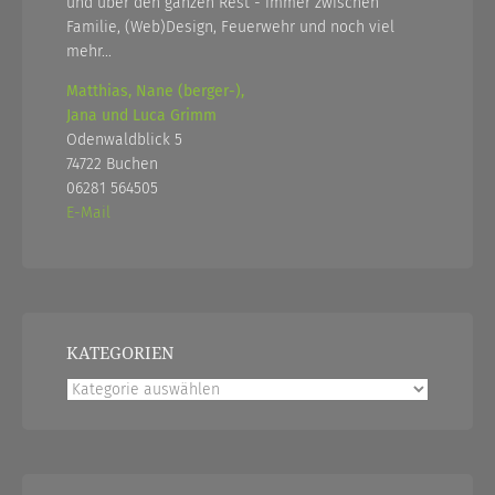
und über den ganzen Rest - immer zwischen
Familie, (Web)Design, Feuerwehr und noch viel
mehr...
Matthias, Nane (berger-),
Jana und Luca Grimm
Odenwaldblick 5
74722 Buchen
06281 564505
E-Mail
KATEGORIEN
Kategorien