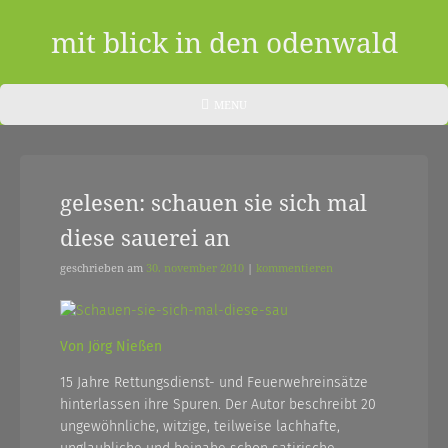
Skip
to
mit blick in den odenwald
content
ein
HEADER
MENU
MENU
blog
aus
gelesen: schauen sie sich mal
dem
diese sauerei an
odenwald
|
geschrieben am
30. november 2010
|
kommentieren
zwischendurch
und
Von Jörg Nießen
nebenher…
15 Jahre Rettungsdienst- und Feuerwehreinsätze
hinterlassen ihre Spuren. Der Autor beschreibt 20
ungewöhnliche, witzige, teilweise lachhafte,