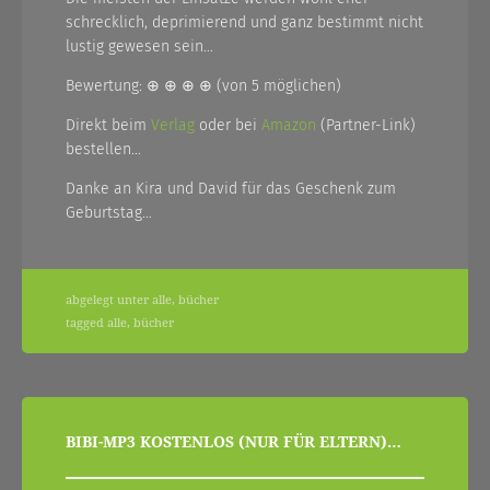
schrecklich, deprimierend und ganz bestimmt nicht
lustig gewesen sein…
Bewertung: ⊕ ⊕ ⊕ ⊕ (von 5 möglichen)
Direkt beim
Verlag
oder bei
Amazon
(Partner-Link)
bestellen…
Danke an Kira und David für das Geschenk zum
Geburtstag…
abgelegt unter
alle
,
bücher
tagged
alle
,
bücher
beitragsnavigation
BIBI-MP3 KOSTENLOS (NUR FÜR ELTERN)…