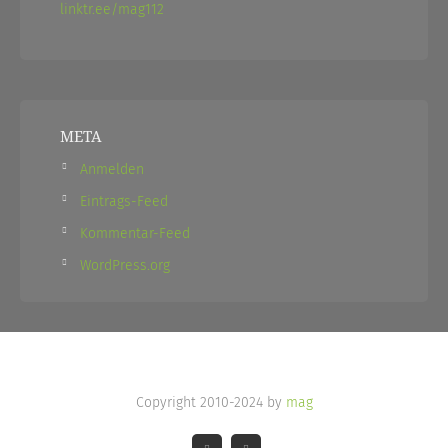
linktr.ee/mag112
META
Anmelden
Eintrags-Feed
Kommentar-Feed
WordPress.org
Copyright 2010-2024 by
mag