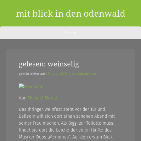
Skip
to
mit blick in den odenwald
content
ein
HEADER
MENU
MENU
blog
aus
gelesen: weinselig
dem
odenwald
geschrieben am
16. april 2011
|
kommentieren
|
zwischendurch
Von
Michael Moritz
und
Das Ihringer Weinfest steht vor der Tür und
Belledin will sich dort einen schönen Abend mit
nebenher…
seiner Frau machen. Als Biggi zur Toilette muss,
findet sie dort die Leiche der einen Hälfte des
Musiker-Duos „Memories“. Auf den ersten Blick