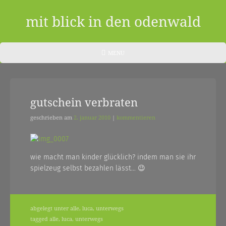
Skip
to
mit blick in den odenwald
content
ein
HEADER
MENU
MENU
blog
aus
gutschein verbraten
dem
odenwald
geschrieben am
2. januar 2010
|
kommentieren
|
zwischendurch
wie macht man kinder glücklich? indem man sie ihr
spielzeug selbst bezahlen lässt… 😉
und
nebenher…
abgelegt unter
alle
,
luca
,
unterwegs
tagged
alle
,
luca
,
unterwegs