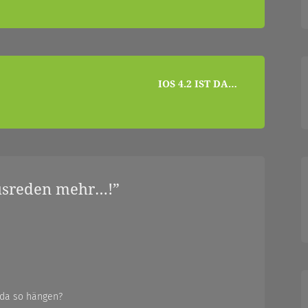
IOS 4.2 IST DA…
usreden mehr…!
”
 da so hängen?