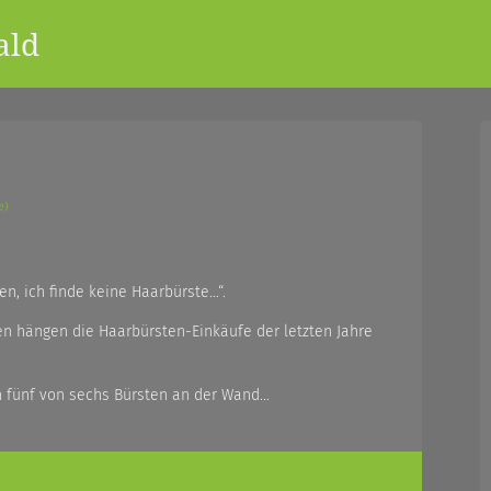
ald
e)
, ich finde keine Haarbürste…“.
agen hängen die Haarbürsten-Einkäufe der letzten Jahre
 fünf von sechs Bürsten an der Wand…