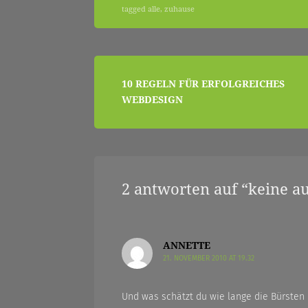
tagged
alle
,
zuhause
|
beitragsnavigation
10 REGELN FÜR ERFOLGREICHES
zwischendurch
WEBDESIGN
und
2 antworten auf “
keine a
nebenher…
ANNETTE
21. NOVEMBER 2010 AT 19.32
Und was schätzt du wie lange die Bürsten