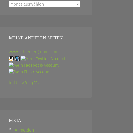
Archiv
MEINE ANDEREN SEITEN
www.schreibergrimm.com
linktr.ee/mag112
META
Anmelden