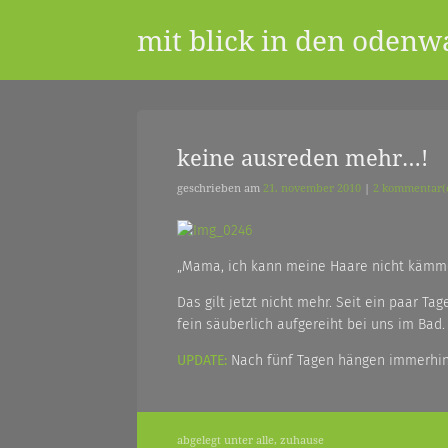
Skip
mit blick in den odenw
to
content
ein
keine ausreden mehr…!
geschrieben am
21. november 2010
|
2 kommentar(
blog
„Mama, ich kann meine Haare nicht kämmen
aus
Das gilt jetzt nicht mehr. Seit ein paar T
fein säuberlich aufgereiht bei uns im Bad.
dem
UPDATE:
Nach fünf Tagen hängen immerhin
odenwald
abgelegt unter
alle
,
zuhause