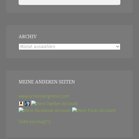
nach:
ARCHIV
Archiv
MEINE ANDEREN SEITEN
www.schreibergrimm.com
linktr.ee/mag112