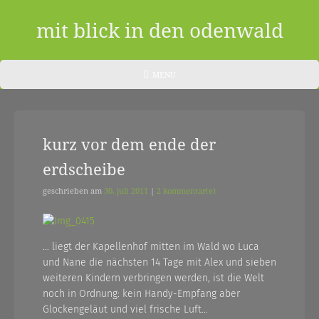
Skip
to
mit blick in den odenwald
content
ein
HEADER
MENU
MENU
blog
aus
kurz vor dem ende der
dem
erdscheibe
odenwald
|
geschrieben am
30. juli 2011
|
2 kommentar(e)
zwischendurch
und
… liegt der Kapellenhof mitten im Wald wo Luca
und Nane die nächsten 14 Tage mit Alex und sieben
nebenher…
weiteren Kindern verbringen werden, ist die Welt
noch in Ordnung: kein Handy-Empfang aber
Glockengeläut und viel frische Luft…