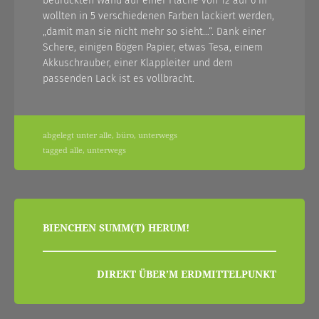
bedruckten Wand auf einer Fläche von 12 auf 6 m
wollten in 5 verschiedenen Farben lackiert werden,
„damit man sie nicht mehr so sieht…“. Dank einer
Schere, einigen Bögen Papier, etwas Tesa, einem
Akkuschrauber, einer Klappleiter und dem
passenden Lack ist es vollbracht.
abgelegt unter
alle
,
büro
,
unterwegs
tagged
alle
,
unterwegs
beitragsnavigation
BIENCHEN SUMM(T) HERUM!
DIREKT ÜBER’M ERDMITTELPUNKT