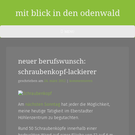
Skip
to
mit blick in den odenwald
content
ein
HEADER
MENU
MENU
blog
aus
neuer berufswunsch:
dem
schraubenkopf-lackierer
odenwald
|
geschrieben am
24. märz 2012
|
kommentieren
zwischendurch
und
Am
nächsten Sonntag
hat jeder die Möglichkeit,
meine heutige Tätigkeit im Eberstadter
nebenher…
Höhlenzentrum zu begutachten.
Rund 50 Schraubenköpfe innerhalb einer