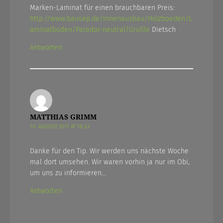
Marken-Laminat für einen brauchbaren Preis:
http://www.bausep.de/Innenausbau/Holzboeden/L
aminatboden/Parador-neutral/Grüßle
Dietsch
Antworten
MATTHIAS GRIMM
19. AUGUST 2011 AT 18.43
Danke für den Tip. Wir werden uns nächste Woche
mal dort umsehen. Wir waren vorhin ja nur im Obi,
um uns zu informieren…
Antworten