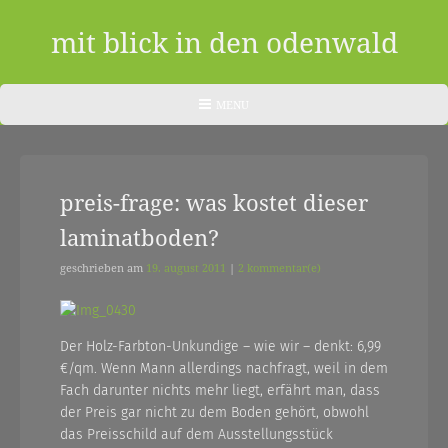
Skip
to
mit blick in den odenwald
content
ein
HEADER
MENU
MENU
blog
aus
preis-frage: was kostet dieser
dem
laminatboden?
odenwald
|
geschrieben am
19. august 2011
|
2 kommentar(e)
zwischendurch
und
Der Holz-Farbton-Unkundige – wie wir – denkt: 6,99
€/qm. Wenn Mann allerdings nachfragt, weil in dem
nebenher…
Fach darunter nichts mehr liegt, erfährt man, dass
der Preis gar nicht zu dem Boden gehört, obwohl
das Preisschild auf dem Ausstellungsstück