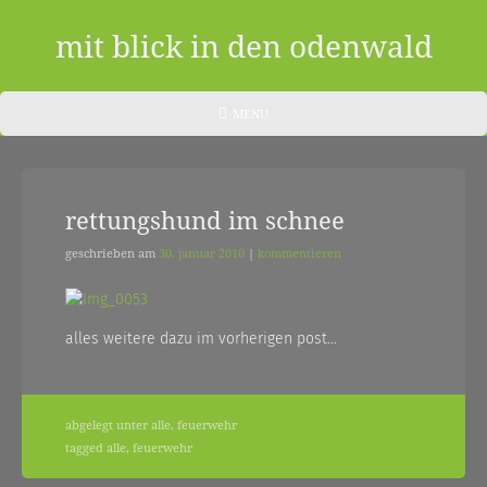
Skip
to
mit blick in den odenwald
content
ein
HEADER
MENU
MENU
blog
aus
rettungshund im schnee
dem
odenwald
geschrieben am
30. januar 2010
|
kommentieren
|
zwischendurch
alles weitere dazu im vorherigen post…
und
nebenher…
abgelegt unter
alle
,
feuerwehr
tagged
alle
,
feuerwehr