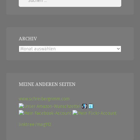
nach:
ARCHIV
Archiv
MEINE ANDEREN SEITEN
www.schreibergrimm.com
linktr.ee/mag112