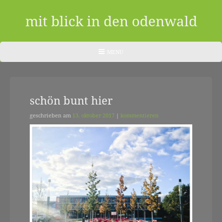
Skip
to
mit blick in den odenwald
content
ein
HEADER
MENU
MENU
blog
aus
schön bunt hier
dem
odenwald
geschrieben am
13. oktober 2017
|
kommentieren
|
zwischendurch
und
nebenher…