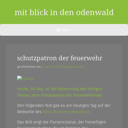
Skip
to
mit blick in den odenwald
content
ein
HEADER
MENU
MENU
blog
aus
schutzpatron der feuerwehr
dem
odenwald
geschrieben am
4. mai 2010
|
kommentieren
|
zwischendurch
Heute, 04. Mai, ist der Namenstag des heiligen
Florian, dem Schutzpatron der Feuerwehrleute.
und
Den folgenden Text gab es am heutigen Tag auf der
nebenher…
Webseite des
Abtei Münsterschwarzach
.
Das Bild zeigt die Floriansstatue, der Freiwilligen