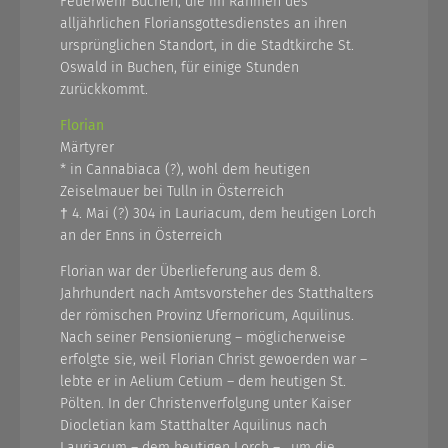
Feuerwehr Buchen, die im Rahmen des
alljährlichen Floriansgottesdienstes an ihren
ursprünglichen Standort, in die Stadtkirche St.
Oswald in Buchen, für einige Stunden
zurückkommt.
Florian
Märtyrer
* in Cannabiaca (?), wohl dem heutigen
Zeiselmauer bei Tulln in Österreich
† 4. Mai (?) 304 in Lauriacum, dem heutigen Lorch
an der Enns in Österreich
Florian war der Überlieferung aus dem 8.
Jahrhundert nach Amtsvorsteher des Statthalters
der römischen Provinz Ufernoricum, Aquilinus.
Nach seiner Pensionierung – möglicherweise
erfolgte sie, weil Florian Christ gewoerden war –
lebte er in Aelium Cetium – dem heutigen St.
Pölten. In der Christenverfolgung unter Kaiser
Diocletian kam Statthalter Aquilinus nach
Lauriacum – dem heutigen Lorch – , um die