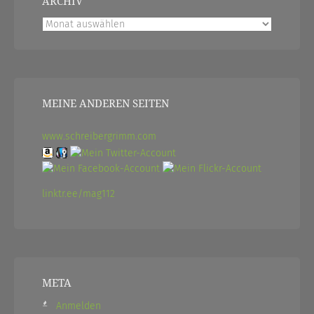
ARCHIV
Archiv
MEINE ANDEREN SEITEN
www.schreibergrimm.com
linktr.ee/mag112
META
Anmelden