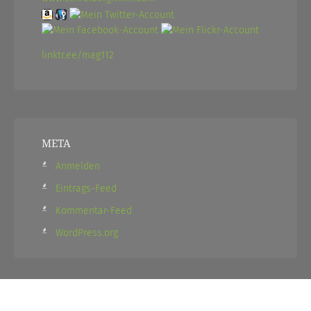
linktr.ee/mag112
META
Anmelden
Eintrags-Feed
Kommentar-Feed
WordPress.org