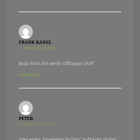
FRANK KADEL
11. JANUAR 2011 AT 08.19
Bapp doch änn weiße Uffbapper druff
Antworten
PETER
11. JANUAR 2011 AT 08.53
oder einen „Feuerwehr Buchen“ Aufkleber drüber