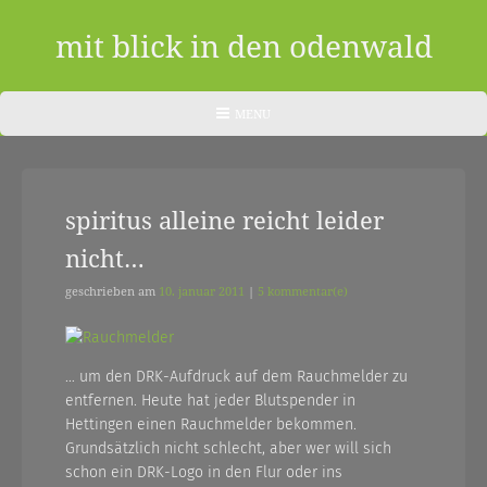
Skip
to
mit blick in den odenwald
content
ein
HEADER
MENU
MENU
blog
aus
spiritus alleine reicht leider
dem
nicht…
odenwald
|
geschrieben am
10. januar 2011
|
5 kommentar(e)
zwischendurch
und
… um den DRK-Aufdruck auf dem Rauchmelder zu
entfernen. Heute hat jeder Blutspender in
nebenher…
Hettingen einen Rauchmelder bekommen.
Grundsätzlich nicht schlecht, aber wer will sich
schon ein DRK-Logo in den Flur oder ins