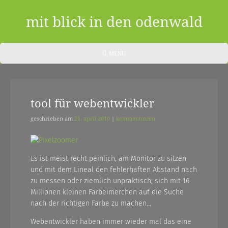
Skip
to
mit blick in den odenwald
content
ein
HEADER
MENU
MENU
blog
aus
tool für webentwickler
dem
odenwald
geschrieben am
21. april 2010
|
kommentieren
|
zwischendurch
Es ist meist recht peinlich, am Monitor zu sitzen
und mit dem Lineal den fehlerhaften Abstand nach
und
zu messen oder ziemlich unpraktisch, sich mit 16
nebenher…
Millionen kleinen Farbeimerchen auf die Suche
nach der richtigen Farbe zu machen…
Webentwickler haben immer wieder mal das eine