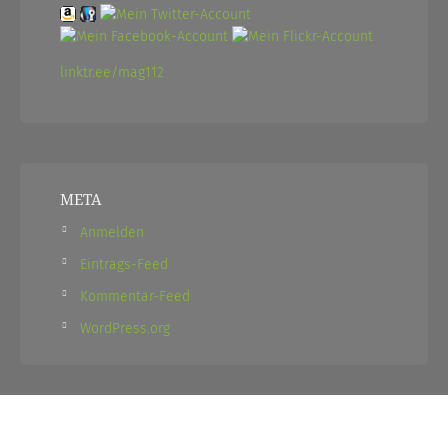
linktr.ee/mag112
META
Anmelden
Eintrags-Feed
Kommentar-Feed
WordPress.org