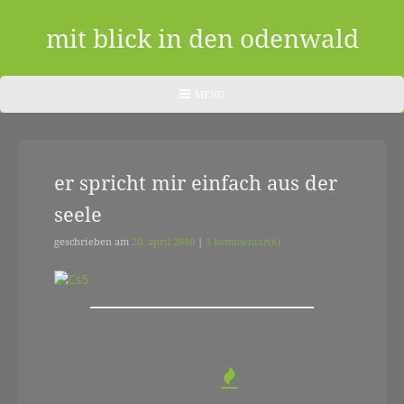
Skip
to
mit blick in den odenwald
content
ein
HEADER
MENU
MENU
blog
aus
er spricht mir einfach aus der
dem
seele
odenwald
|
geschrieben am
20. april 2010
|
3 kommentar(e)
zwischendurch
und
nebenher…