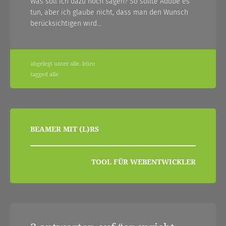
Was soll ich dazu noch sagen? So sollte Adobe es
tun, aber ich glaube nicht, dass man den Wunsch
berücksichtigen wird…
abgelegt unter
alle
,
büro
tagged
alle
beitragsnavigation
BEAMER MIT (L)RS
TOOL FÜR WEBENTWICKLER