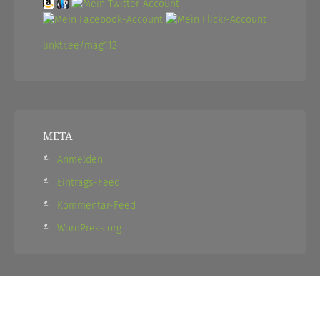
linktr.ee/mag112
META
Anmelden
Eintrags-Feed
Kommentar-Feed
WordPress.org