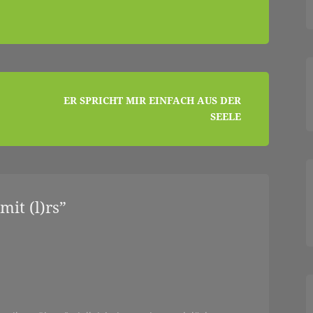
ER SPRICHT MIR EINFACH AUS DER
SEELE
it (l)rs
”