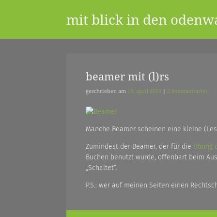
Skip
mit blick in den odenw
to
content
ein
beamer mit (l)rs
geschrieben am
18. april 2010
|
2 kommentar(e)
blog
Manche Beamer scheinen eine kleine (Le
aus
Zumindest der Beamer, der für die
Übung 
Buchen benutzt wurde, offenbart beim Au
„Schaltet“.
dem
P.S.: wer auf meinen Seiten einen Rechtsch
odenwald