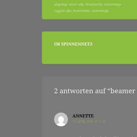
abgelegt unter
alle
,
feuerwehr
,
unterwegs
tagged
alle
,
feuerwehr
,
unterwegs
|
beitragsnavigation
IM SPINNENNETZ
zwischendurch
und
2 antworten auf “
beamer m
nebenher…
ANNETTE
19. APRIL 2010 AT 11.38