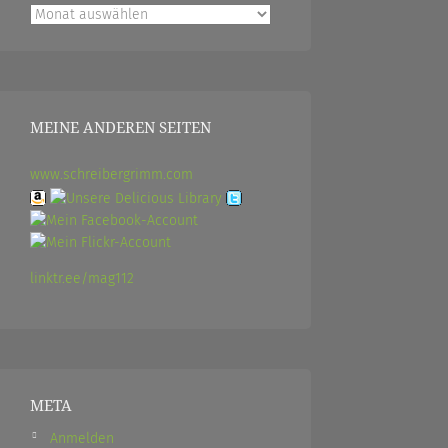
Archiv
MEINE ANDEREN SEITEN
www.schreibergrimm.com
linktr.ee/mag112
META
Anmelden