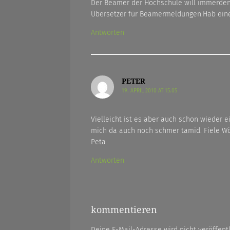
Der Beamer der Hochschule will immerden „F
Übersetzer für Beamermeldungen.Hab ein
Antworten
PETER
19. APRIL 2010 AT 15.05
Vielleicht ist es aber auch schon wieder 
mich da auch noch schmer tamid. Fiele Wö
Peta
Antworten
kommentieren
Deine E-Mail-Adresse wird nicht veröffentl