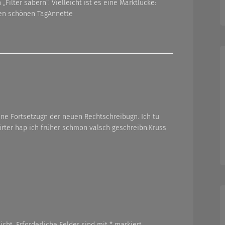
ilter säbern“. Vielleicht ist es eine Marktlücke:
en schönen TagAnnette
eine Fortsetzugn der neuen Rechtschreibugn. Ich tu
rter hap ich früher schmon valsch geschreibn.Kruss
icht.
Erforderliche Felder sind mit
*
markiert