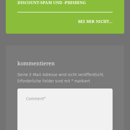
beitragsnavigation
DISCOUNT-SPAM UND -PHISHING
BEI MIR NICHT…
kommentieren
Deine E-Mail-Adresse wird nicht veröffentlicht.
Erforderliche Felder sind mit
*
markiert