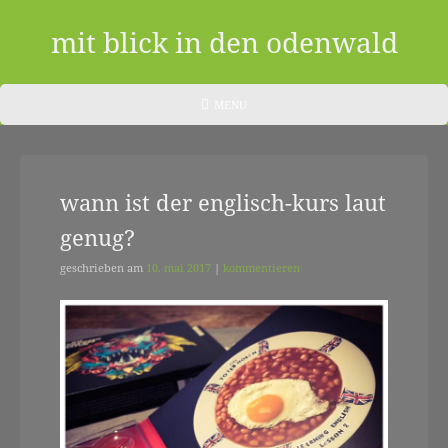
Skip
to
mit blick in den odenwald
content
ein
HEADER
MENU
MENU
blog
aus
wann ist der englisch-kurs laut
dem
genug?
odenwald
|
geschrieben am
10. mai 2017
|
kommentieren
zwischendurch
und
nebenher…