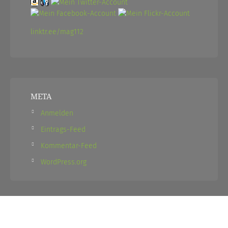
linktr.ee/mag112
META
Anmelden
Eintrags-Feed
Kommentar-Feed
WordPress.org