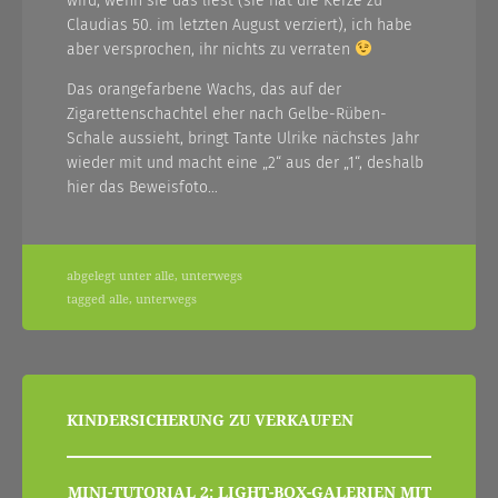
wird, wenn sie das liest (sie hat die Kerze zu
Claudias 50. im letzten August verziert), ich habe
aber versprochen, ihr nichts zu verraten
Das orangefarbene Wachs, das auf der
Zigarettenschachtel eher nach Gelbe-Rüben-
Schale aussieht, bringt Tante Ulrike nächstes Jahr
wieder mit und macht eine „2“ aus der „1“, deshalb
hier das Beweisfoto…
abgelegt unter
alle
,
unterwegs
tagged
alle
,
unterwegs
beitragsnavigation
KINDERSICHERUNG ZU VERKAUFEN
MINI-TUTORIAL 2: LIGHT-BOX-GALERIEN MIT