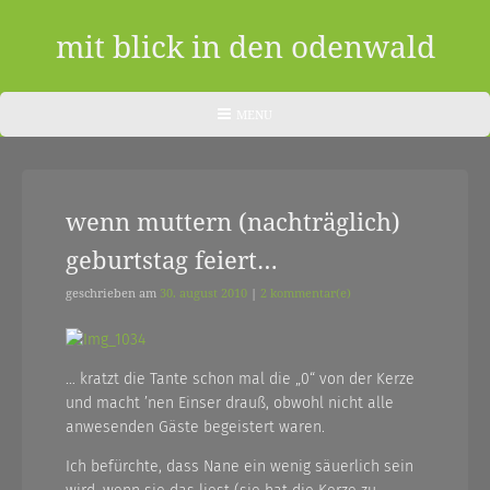
Skip
to
mit blick in den odenwald
content
ein
HEADER
MENU
MENU
blog
aus
wenn muttern (nachträglich)
dem
geburtstag feiert…
odenwald
|
geschrieben am
30. august 2010
|
2 kommentar(e)
zwischendurch
und
… kratzt die Tante schon mal die „0“ von der Kerze
und macht ’nen Einser drauß, obwohl nicht alle
nebenher…
anwesenden Gäste begeistert waren.
Ich befürchte, dass Nane ein wenig säuerlich sein