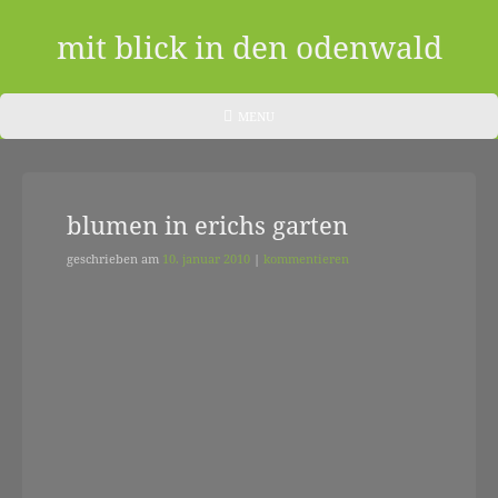
Skip
to
mit blick in den odenwald
content
ein
HEADER
MENU
MENU
blog
aus
blumen in erichs garten
dem
odenwald
geschrieben am
10. januar 2010
|
kommentieren
|
zwischendurch
und
nebenher…