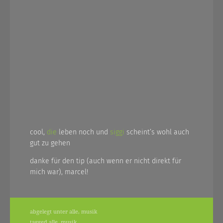
cool,
die
leben noch und
siggi
scheint’s wohl auch
gut zu gehen
danke für den tip (auch wenn er nicht direkt für
mich war), marcel!
abgelegt unter
alle
,
musik
tagged
alle
,
musik