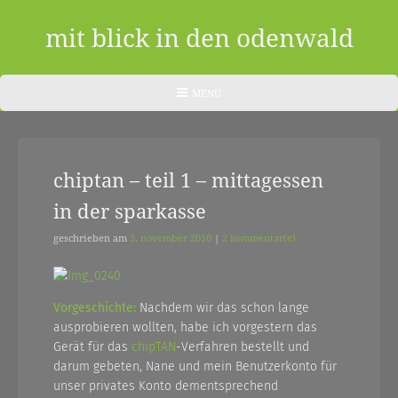
Skip
to
mit blick in den odenwald
content
ein
HEADER
MENU
MENU
blog
aus
chiptan – teil 1 – mittagessen
dem
in der sparkasse
odenwald
|
geschrieben am
5. november 2010
|
2 kommentar(e)
zwischendurch
und
Vorgeschichte:
Nachdem wir das schon lange
ausprobieren wollten, habe ich vorgestern das
nebenher…
Gerät für das
chipTAN
-Verfahren bestellt und
darum gebeten, Nane und mein Benutzerkonto für
unser privates Konto dementsprechend