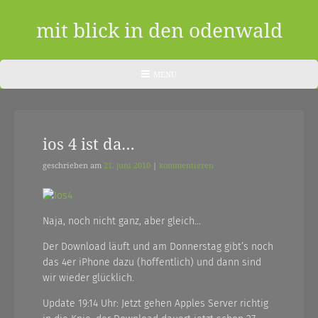
Skip
to
mit blick in den odenwald
content
ein
HEADER
MENU
MENU
blog
aus
ios 4 ist da…
dem
odenwald
geschrieben am
21. juni 2010
|
kommentieren
|
zwischendurch
Naja, noch nicht ganz, aber gleich…
und
Der Download läuft und am Donnerstag gibt’s noch
das 4er iPhone dazu (hoffentlich) und dann sind
nebenher…
wir wieder glücklich.
Update 19:14 Uhr: Jetzt gehen Apples Server richtig