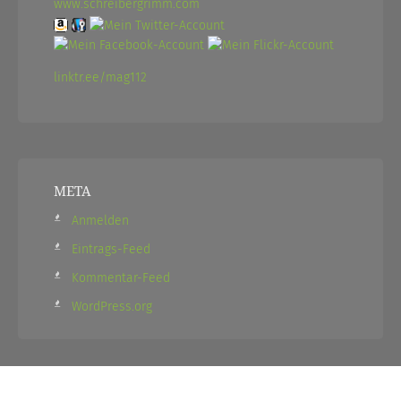
www.schreibergrimm.com
linktr.ee/mag112
META
Anmelden
Eintrags-Feed
Kommentar-Feed
WordPress.org