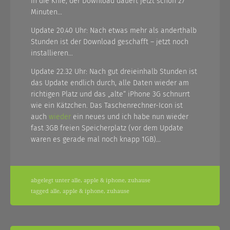
in die Knie, der Download dauert jetzt schon 27
Minuten…
Update 20.40 Uhr: Nach etwas mehr als anderthalb
Stunden ist der Download geschafft – jetzt noch
installieren…
Update 22.32 Uhr: Nach gut dreieinhalb Stunden ist
das Update endlich durch, alle Daten wieder am
richtigen Platz und das „alte“ iPhone 3G schnurrt
wie ein Kätzchen. Das Taschenrechner-Icon ist
auch
wieder
ein neues und ich habe nun wieder
fast 3GB freien Speicherplatz (vor dem Update
waren es gerade mal noch knapp 1GB)…
abgelegt unter
alle
,
apple & iphone
,
zuhause
tagged
alle
,
apple & iphone
,
zuhause